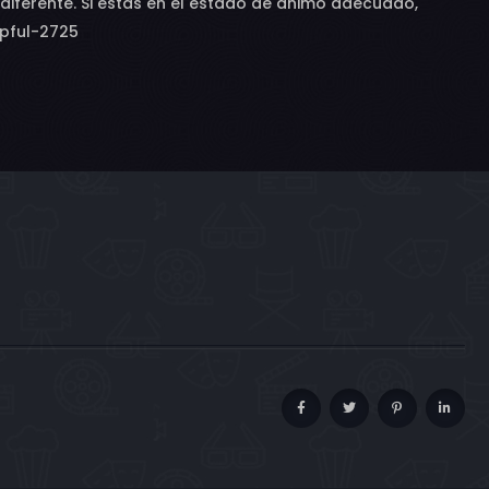
 diferente. Si estás en el estado de ánimo adecuado,
lpful-2725