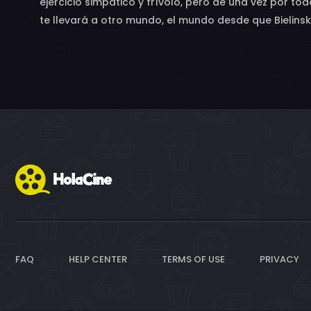
ejercicio simpático y frívolo, pero de una vez por t
te llevará a otro mundo, el mundo desde que Bielinsk
FAQ
HELP CENTER
TERMS OF USE
PRIVACY