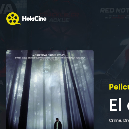
Pelic
El
Crime, Dr