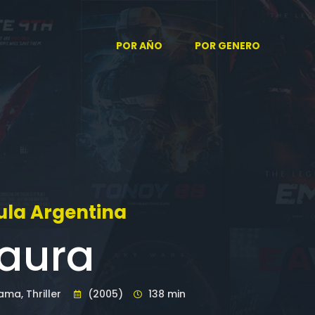
POR AÑO
POR GENERO
ula Argentina
 aura
ama, Thriller
(2005)
138 min