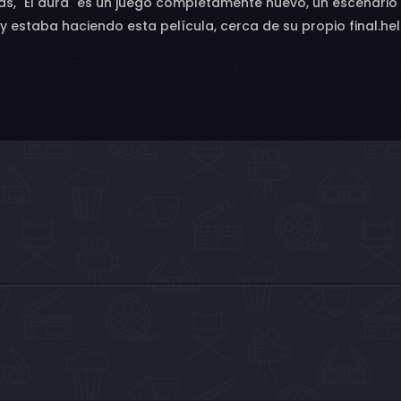
odas, "El aura" es un juego completamente nuevo, un escenario
y estaba haciendo esta película, cerca de su propio final.he