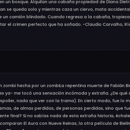
en un bosque. Alquilan una cabaña propiedad de Diana Dietri
ban se queda solo y mientras caza un ciervo, mata accidental
de un camión blindado. Cuando regresa a la cabaña, tropiez
tar el crimen perfecto que ha soñado. -Claudio Carvalho, Río
un zombi hecha por un zombiLa repentina muerte de Fabián Bie
veces ya- me tocó una sensación incómoda y extraña. ¿De qué
spoiler, nada que ver con la trama). En cierto modo, fue lo 
asmas, de almas perdidas, de personas perdidas, sino que fue
nente final? Si no sabías nada de esta extraña historia, échale
Y comparan El Aura con Nueve Reinas, la otra película de Bieli